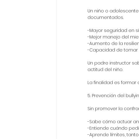
Un niño o adolescente
documentados.
-Mayor seguridad en s
-Mejor manejo del miedo
-Aumento de la resilien
-Capacidad de tomar d
Un padre instructor sa
actitud del niño.
La finalidad es formar 
5. Prevención del bullyi
Sin promover la confro
-Sabe cómo actuar ante
-Entiende cuándo pedir
-Aprende límites, tant