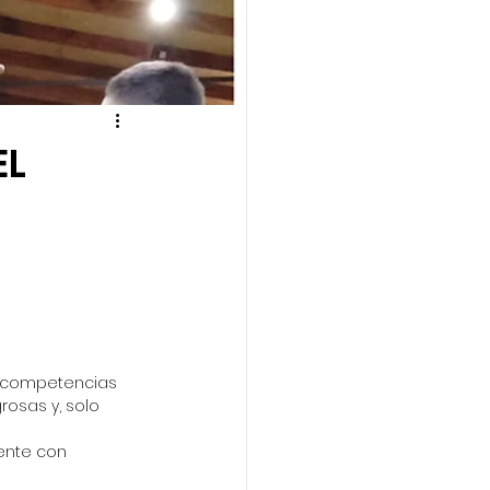
EL
e competencias 
osas y, solo 
ente con 