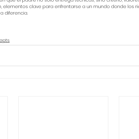
n que el padre no solo entrega técnicas, sino criterio, valores
, elementos clave para enfrentarse a un mundo donde los rie
a diferencia.
epts