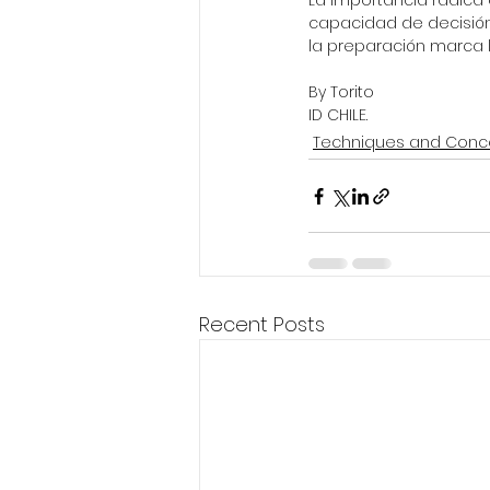
La importancia radica e
capacidad de decisión
la preparación marca l
By Torito 
ID CHILE.
Techniques and Conc
Recent Posts