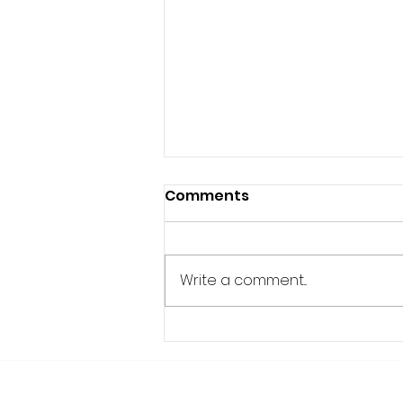
Comments
Write a comment...
Teaching Is Part of the
System