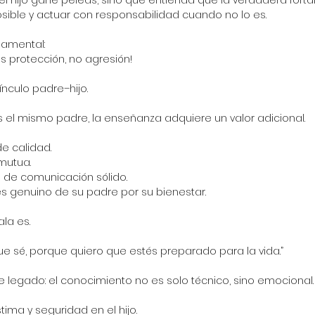
el hijo gane peleas, sino que entienda que la verdadera fortal
sible y actuar con responsabilidad cuando no lo es.
damental: 
s protección, no agresión!
vínculo padre–hijo.
s el mismo padre, la enseñanza adquiere un valor adicional.
e calidad.
mutua.
 de comunicación sólido.
erés genuino de su padre por su bienestar.
la es.
ue sé, porque quiero que estés preparado para la vida.”
e legado: el conocimiento no es solo técnico, sino emocional.
tima y seguridad en el hijo.