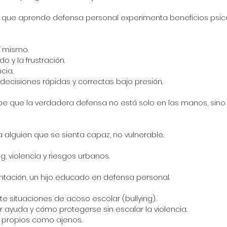
 que aprende defensa personal experimenta beneficios psico
í mismo.
 y la frustración.
cia.
ecisiones rápidas y correctas bajo presión.
be que la verdadera defensa no está solo en las manos, sino 
a alguien que se sienta capaz, no vulnerable.
ng, violencia y riesgos urbanos.
ntación, un hijo educado en defensa personal.
 situaciones de acoso escolar (bullying).
 ayuda y cómo protegerse sin escalar la violencia.
o propios como ajenos.