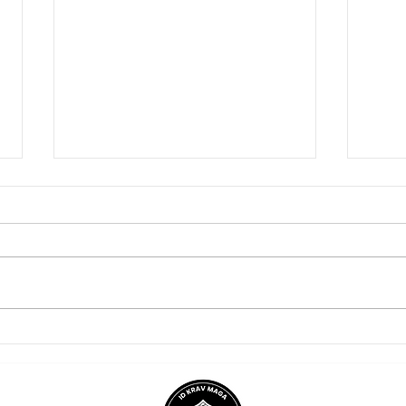
The Right, the Need, and
Whe
the Responsibility of Self-
Chan
Defense
Situ