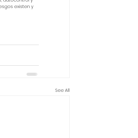
, autocontrol y 
sgos existen y 
See All