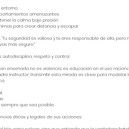
 entorno.
omportamientos amenazantes.
ner la calma bajo presión.
ínimas para crear distancia y escapar.
: “Tu seguridad es valiosa y tú eres responsable de ella, pero n
ivas más seguro.”
 autodisciplina, respeto y control.
en enseñada no es violencia; es educación en el uso racional
adre instructor, transmitir esta mirada es clave para modelar 
ca.
l.
s.
ón siempre que sea posible.
cias éticas y legales de sus acciones.