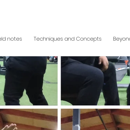
 Network
What is Krav Maga?
Courses
Instructors
Partn
eld notes
Techniques and Concepts
Beyon