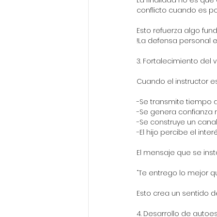
La finalidad no es que 
conflicto cuando es po
Esto refuerza algo fun
!La defensa personal e
3. Fortalecimiento del 
Cuando el instructor e
-Se transmite tiempo d
-Se genera confianza 
-Se construye un canal
-El hijo percibe el int
El mensaje que se insta
“Te entrego lo mejor q
Esto crea un sentido d
4. Desarrollo de autoes