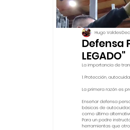
Hugo Valdes
Dec
Defensa P
LEGADO"
La importancia de tran
1. Protección, autocui
La primera razón es pr
Enseñar defensa person
básicas de autocuidado
como última alternati
Para un padre instruct
herramientas que otros