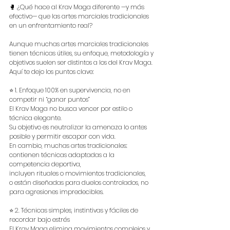
🥊 ¿Qué hace al Krav Maga diferente —y más 
efectivo— que las artes marciales tradicionales 
en un enfrentamiento real?
Aunque muchas artes marciales tradicionales 
tienen técnicas útiles, su enfoque, metodología y 
objetivos suelen ser distintos a los del Krav Maga. 
Aquí te dejo los puntos clave:
⭐ 1. Enfoque 100% en supervivencia, no en 
competir ni “ganar puntos”
El Krav Maga no busca vencer por estilo o 
técnica elegante.
Su objetivo es neutralizar la amenaza lo antes 
posible y permitir escapar con vida.
En cambio, muchas artes tradicionales:
contienen técnicas adaptadas a la 
competencia deportiva,
incluyen rituales o movimientos tradicionales,
o están diseñadas para duelos controlados, no 
para agresiones impredecibles.
⭐ 2. Técnicas simples, instintivas y fáciles de 
recordar bajo estrés
El Krav Maga elimina movimientos complejos y 