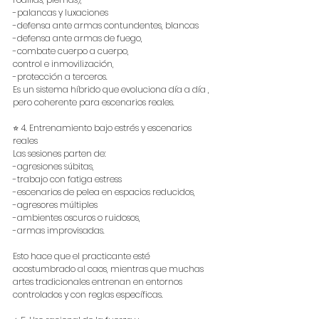
-palancas y luxaciones
-defensa ante armas contundentes, blancas
-defensa ante armas de fuego,
-combate cuerpo a cuerpo,
control e inmovilización,
-protección a terceros.
Es un sistema híbrido que evoluciona día a día , 
pero coherente para escenarios reales.
⭐ 4. Entrenamiento bajo estrés y escenarios 
reales
Las sesiones parten de:
-agresiones súbitas,
-trabajo con fatiga estress
-escenarios de pelea en espacios reducidos,
-agresores múltiples
-ambientes oscuros o ruidosos,
-armas improvisadas.
Esto hace que el practicante esté 
acostumbrado al caos, mientras que muchas 
artes tradicionales entrenan en entornos 
controlados y con reglas específicas.