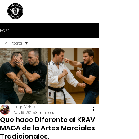
Post
All Posts
All Posts
Reflections and field notes
Techniques and Concepts
Beyond Krav Maga
Hugo Valdes
Nov 19, 2025
3 min read
Que hace Diferente al KRAV
MAGA de la Artes Marciales
Tradicionales.