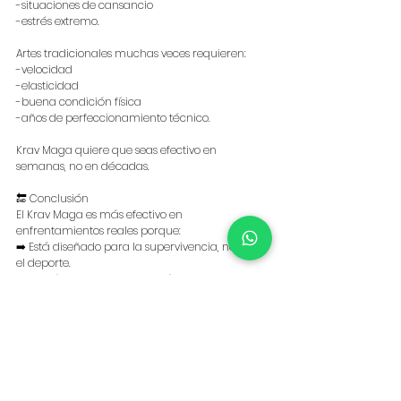
-situaciones de cansancio
-estrés extremo.
Artes tradicionales muchas veces requieren:
-velocidad
-elasticidad
-buena condición física
-años de perfeccionamiento técnico.
Krav Maga quiere que seas efectivo en 
semanas, no en décadas.
🔚 Conclusión
El Krav Maga es más efectivo en 
enfrentamientos reales porque:
➡️ Está diseñado para la supervivencia, no para 
el deporte.
➡️ Sus técnicas son simples, rápidas e instintivas.
➡️ Entrena bajo escenarios reales.
➡️ Está adaptado a amenazas modernas 
(cuchillo, pistola, agresiones múltiples).
➡️ Prioriza la neutralización de la amenaza y la 
huida.
➡️ Incorpora conceptos de legítima defensa y 
uso racional de la fuerza, que se adapta a la 