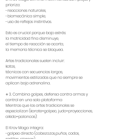
prioriza:
-reacciones naturales,
-biomecánica simple,
-uso de reflejos instintivos.
Esto es crucial porque bajo estrés:
la motricidad fina disminuye,
el tiempo de reacción se acorta,
la memoria técnica se bloquea.
Artes tradicionales suelen incluir:
katas,
técnicas con secuencias largas,
movimientos estilizados que no siempre se 
aplican bajo adrenalina.
⭐ 3. Combina golpes, defensa contra armas y 
control en una sola plataforma
Mientras que las artes tradicionales se 
especializan (karate=golpeo, judo=proyecciones, 
aikido=palancas):
El Krav Maga integra:
-golpeo directo (cabezazos,puños, codos, 
rodillas, piernas),