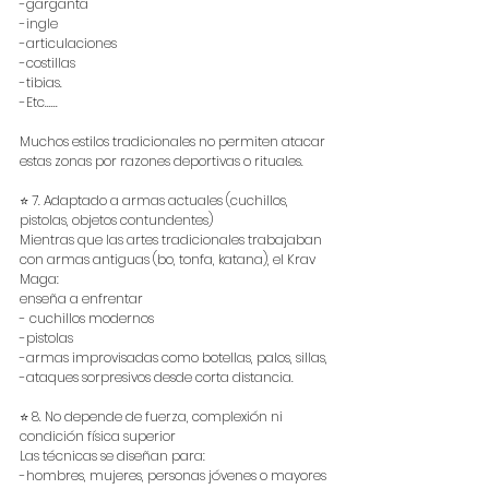
-garganta
-ingle
-articulaciones
-costillas
-tibias.
-Etc......
Muchos estilos tradicionales no permiten atacar 
estas zonas por razones deportivas o rituales.
⭐ 7. Adaptado a armas actuales (cuchillos, 
pistolas, objetos contundentes)
Mientras que las artes tradicionales trabajaban 
con armas antiguas (bo, tonfa, katana), el Krav 
Maga:
enseña a enfrentar
- cuchillos modernos
-pistolas
-armas improvisadas como botellas, palos, sillas,
-ataques sorpresivos desde corta distancia.
⭐ 8. No depende de fuerza, complexión ni 
condición física superior
Las técnicas se diseñan para:
-hombres, mujeres, personas jóvenes o mayores