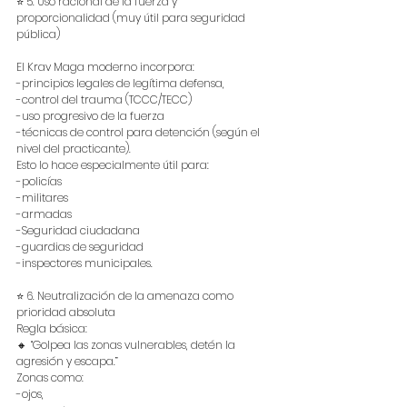
⭐ 5. Uso racional de la fuerza y 
proporcionalidad (muy útil para seguridad 
pública)
El Krav Maga moderno incorpora:
-principios legales de legítima defensa,
-control del trauma (TCCC/TECC)
-uso progresivo de la fuerza
-técnicas de control para detención (según el 
nivel del practicante).
Esto lo hace especialmente útil para:
-policías
-militares
-armadas
-Seguridad ciudadana 
-guardias de seguridad
-inspectores municipales.
⭐ 6. Neutralización de la amenaza como 
prioridad absoluta
Regla básica:
🔸 “Golpea las zonas vulnerables, detén la 
agresión y escapa.”
Zonas como:
-ojos,